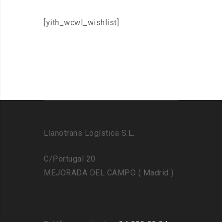
[yith_wcwl_wishlist]
Llanotrans Logística S.L.
C/Portugal 20
MEJORADA DEL CAMPO ( Madrid )