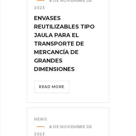
8 DE NOVIEMBRE DE
EN
2023
LA
ENVASES
CADENA
REUTILIZABLES TIPO
DE
SUMINISTRO
JAULA PARA EL
MEDIANTE
TRANSPORTE DE
TECNOLOGÍAS?
MERCANCÍA DE
>
GRANDES
DIMENSIONES
ENVASES
READ MORE
REUTILIZABLES
TIPO
JAULA
PARA
NEWS
EL
8 DE NOVIEMBRE DE
TRANSPORTE
2023