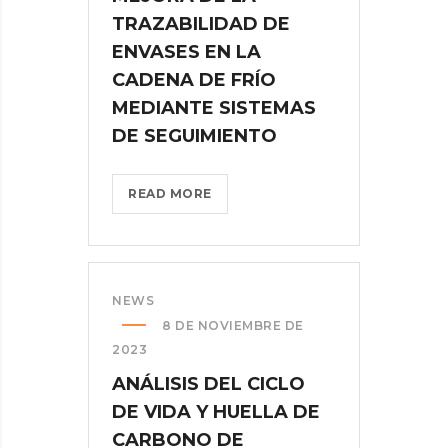
TRAZABILIDAD DE
DE
TECNOLOGÍAS
ENVASES EN LA
Y
CADENA DE FRÍO
PROCESOS.?
MEDIANTE SISTEMAS
>
DE SEGUIMIENTO
MEJORA
READ MORE
DE
LA
TRAZABILIDAD
DE
NEWS
ENVASES
8 DE NOVIEMBRE DE
EN
2023
LA
ANÁLISIS DEL CICLO
CADENA
DE VIDA Y HUELLA DE
DE
FRÍO
CARBONO DE