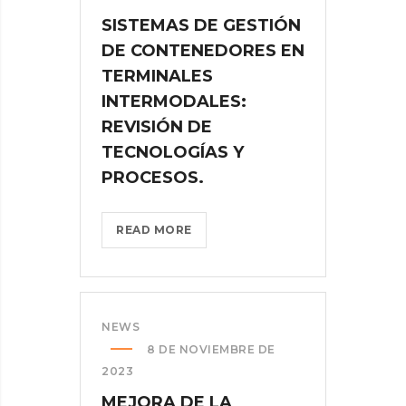
DE
SISTEMAS DE GESTIÓN
MERCANCÍA
DE CONTENEDORES EN
DE
GRANDES
TERMINALES
DIMENSIONES?
INTERMODALES:
>
REVISIÓN DE
TECNOLOGÍAS Y
PROCESOS.
SISTEMAS
READ MORE
DE
GESTIÓN
DE
CONTENEDORES
NEWS
EN
8 DE NOVIEMBRE DE
TERMINALES
2023
INTERMODALES:
MEJORA DE LA
REVISIÓN