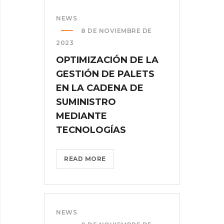
ENVASES
RETORNABLES
NEWS
EN
8 DE NOVIEMBRE DE
OPERACIONES
2023
DE
OPTIMIZACIÓN DE LA
TRANSPORTE
GESTIÓN DE PALETS
INTERMODAL?
>
EN LA CADENA DE
SUMINISTRO
MEDIANTE
TECNOLOGÍAS
OPTIMIZACIÓN
READ MORE
DE
LA
GESTIÓN
DE
NEWS
PALETS